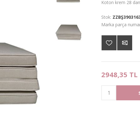
Koton krem 28 dansi
Stok:
ZZBŞ390316
Marka parça numar
2948,35 TL