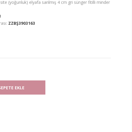
te (yoğunluk) elyafa sarılmış 4 cm gri sünger fitilli minder
3
ası:
ZZBŞ3903163