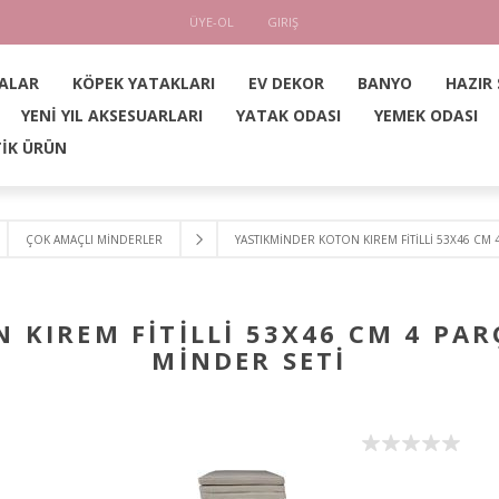
ÜYE-OL
GIRIŞ
ALAR
KÖPEK YATAKLARI
EV DEKOR
BANYO
HAZIR
YENİ YIL AKSESUARLARI
YATAK ODASI
YEMEK ODASI
İK ÜRÜN
ÇOK AMAÇLI MİNDERLER
YASTIKMİNDER KOTON KIREM FİTİLLİ 53X46 CM
 KIREM FİTİLLİ 53X46 CM 4 PA
MİNDER SETİ