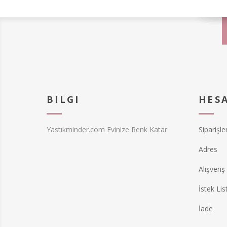
BILGI
HES
Yastıkminder.com Evinize Renk Katar
Siparişle
Adres
Alışveriş
İstek Lis
İade