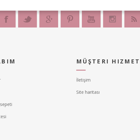
ABIM
MÜŞTERI HIZMET
r
İletişim
Site haritası
 sepeti
tesi