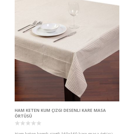
HAM KETEN KUM ÇIZGI DESENLI KARE MASA
ÖRTÜSÜ
Ham keten kemik çizgili 160x160 kare masa örtüsü