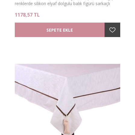
renklerde silikon elyaf dolgulu balık figürü sarkaçlı
160x160 marine kare masa örtü
1178,57 TL