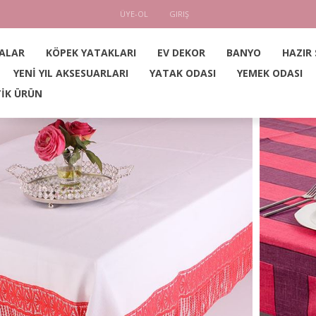
ÜYE-OL
GIRIŞ
ALAR
KÖPEK YATAKLARI
EV DEKOR
BANYO
HAZIR
YENİ YIL AKSESUARLARI
YATAK ODASI
YEMEK ODASI
İK ÜRÜN