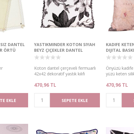
SIZ DANTEL
YASTIKMINDER KOTON SIYAH
KADIFE KETEN
ER ÖRTÜ
BEYZ ÇIÇEKLER DANTEL
DIJITAL BASK
ÇERÇEVELİ DEKORATIF YASTIK
YASTIK
KILIFI
er
Koton dantel çerçeveli fermuarlı
Önyüzü kadife d
42x42 dekoratif yastık kılıfı
yüzü keten sil
fermuarlı 40x4
470,96 TL
470,96 TL