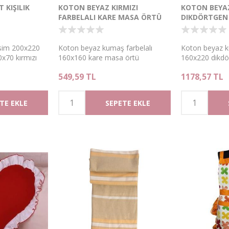
 KIŞILIK
KOTON BEYAZ KIRMIZI
KOTON BEYAZ
FARBELALI KARE MASA ÖRTÜ
DIKDÖRTGEN
sim 200x220
Koton beyaz kumaş farbelalı
Koton beyaz k
50x70 kırmızı
160x160 kare masa örtü
160x220 dikdö
işilik
549,59 TL
1178,57 TL