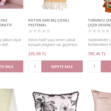
EYAZ
KOTON SARI BEJ ÇIZGILI
TURUNCU ÇER
ORATİF
PEŞTEMAL
ÇIÇEK DESENL
KILIFI
ÖNLÜĞÜ
 silikon elyaf
Koton hafif suyu emen çabuk
YastikMinder Ür
kılıfı
kuruyan pilajların vaz geçilmezi
Renklendirin!
180x95 peştemal
kullanın, Hem
235,09 TL
785,45 TL