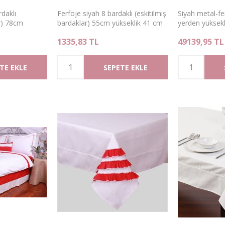
rdaklı
Ferfoje siyah 8 bardaklı (eskitilmiş
Siyah metal-f
ar) 78cm
bardaklar) 55cm yükseklik 41 cm
yerden yüksekl
pı mumluk
eni mumluk
kırmızı çiçekli 
1335,83 TL
49139,95 TL
dolgulu sedir