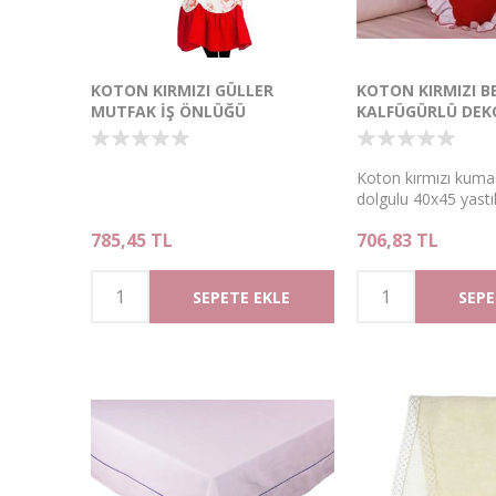
KOTON KIRMIZI GÜLLER
KOTON KIRMIZI B
MUTFAK İŞ ÖNLÜĞÜ
KALFÜGÜRLÜ DEK
FARBELALI YASTIK 
Koton kırmızı kumaş
dolgulu 40x45 yastık 
785,45 TL
706,83 TL