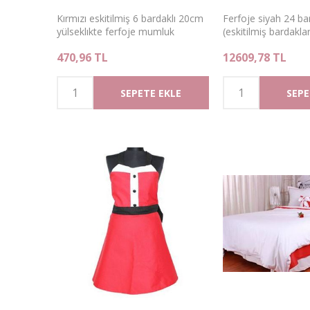
Kırmızı eskitilmiş 6 bardaklı 20cm
Ferfoje siyah 24 ba
yülseklıkte ferfoje mumluk
(eskitilmiş bardakl
yükseklik 88 cm ça
470,96 TL
12609,78 TL