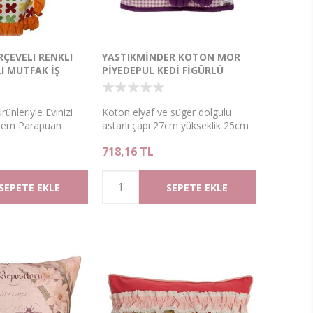
ÇEVELI RENKLI
YASTIKMİNDER KOTON MOR
I MUTFAK İŞ
PİYEDEPUL KEDİ FİGÜRLÜ
ÇAYDANLIK ISI KORUMA KILIFI
ünleriyle Evinizi
Koton elyaf ve süger dolgulu
 Hem Parapuan
astarlı çapı 27cm yükseklik 25cm
 Parapuan kazanın.
ısı koruma kılıfı
718,16 TL