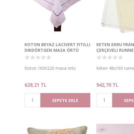
KOTON BEYAZ LACIVERT FITILLI
KETEN EKRU FRAN
DIKDÖRTGEN MASA ÖRTÜ
ÇERÇEVELI RUNN
Koton 160X220 masa örtü
Keten 48x160 runn
628,21 TL
942,70 TL