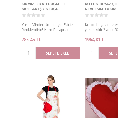
KIRMIZI SIYAH DÜĞMELI
KOTON BEYAZ ÇIFT
MUTFAK İŞ ÖNLÜĞÜ
NEVRESIM TAKIMI
YastikMinder Ürünleriyle Evinizi
Koton beyaz nevre
Renklendirin! Hem Parapuan
yastık kılıfı 2 adet 
kullanın, Hem Parapuan kazanın.
çarşaf 220x240 çift k
785,45 TL
1964,81 TL
nevresim takımı