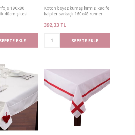
erfoje 190x80
Koton beyaz kumaş kırmızı kadife
ik 40cm şiltesi
kalpller sarkaçlı 160x48 runner
kırpıntı sünger
392,33 TL