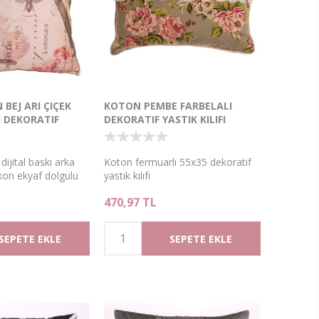
 BEJ ARI ÇIÇEK
KOTON PEMBE FARBELALI
I DEKORATIF
DEKORATIF YASTIK KILIFI
ijital baskı arka
Koton fermuarlı 55x35 dekoratif
ikon ekyaf dolgulu
yastık kılıfı
0 dekoratif yastık
470,97 TL