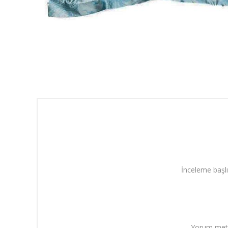
İnceleme başlı
Yorum metn