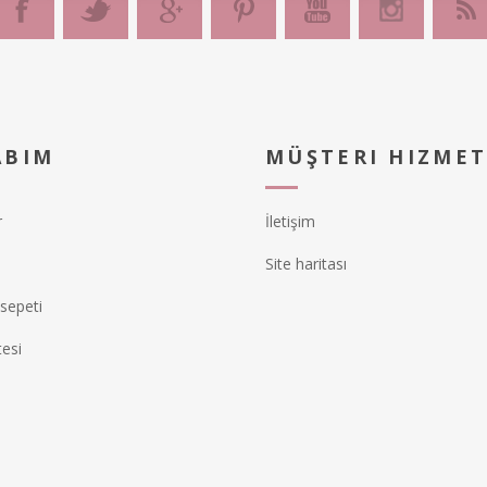
ABIM
MÜŞTERI HIZMET
r
İletişim
Site haritası
 sepeti
tesi