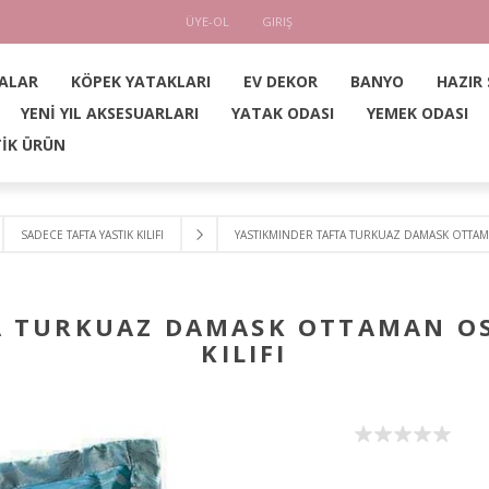
ÜYE-OL
GIRIŞ
ALAR
KÖPEK YATAKLARI
EV DEKOR
BANYO
HAZIR
YENİ YIL AKSESUARLARI
YATAK ODASI
YEMEK ODASI
İK ÜRÜN
SADECE TAFTA YASTIK KILIFI
YASTIKMINDER TAFTA TURKUAZ DAMASK OTTAMA
A TURKUAZ DAMASK OTTAMAN OS
KILIFI