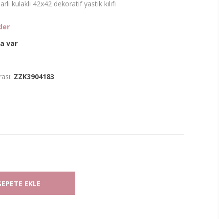
ı kulaklı 42x42 dekoratif yastık kılıfı
der
a var
ası:
ZZK3904183