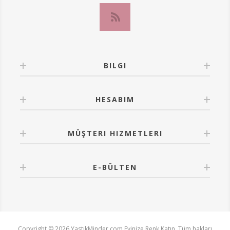
BILGI
HESABIM
MÜŞTERI HIZMETLERI
E-BÜLTEN
Copyright © 2026 YastıkMinder.com Evinize Renk Katın. Tüm hakları