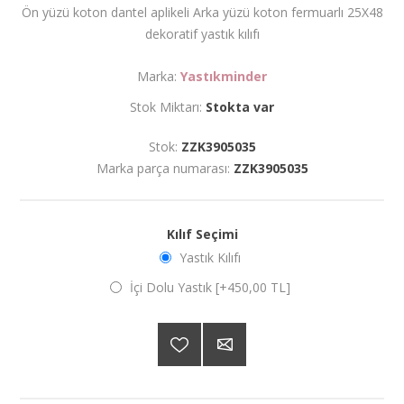
Ön yüzü koton dantel aplikeli Arka yüzü koton fermuarlı 25X48
dekoratif yastık kılıfı
Marka:
Yastıkminder
Stok Miktarı:
Stokta var
Stok:
ZZK3905035
Marka parça numarası:
ZZK3905035
Kılıf Seçimi
Yastık Kılıfı
İçi Dolu Yastık [+450,00 TL]